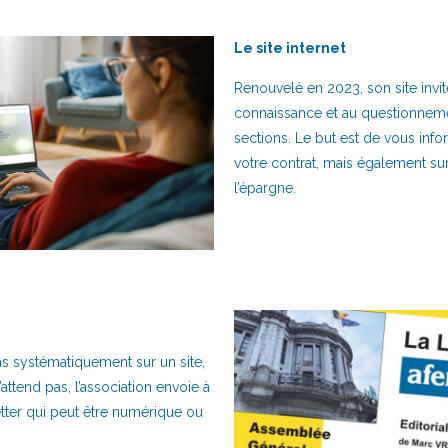
Le site internet
Renouvelé en 2023, son site invit
connaissance et au questionnemen
sections. Le but est de vous inf
votre contrat, mais également sur 
l’épargne.
s systématiquement sur un site,
n’attend pas, l’association envoie à
ter qui peut être numérique ou