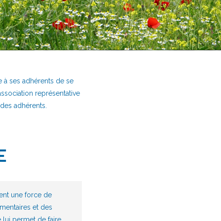
e à ses adhérents de se
’association représentative
 des adhérents.
E
ent une force de
ementaires et des
 lui permet de faire