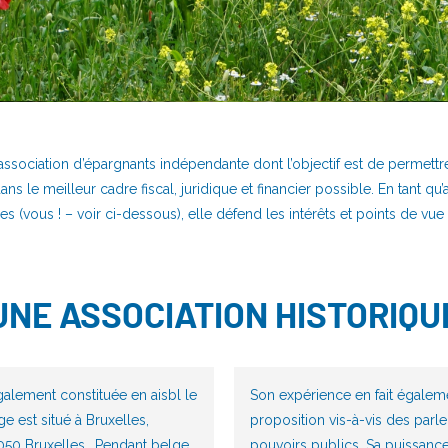
ssociation d’épargnants indépendante dont l’objectif est de permettr
s le meilleur cadre fiscal, juridique et financier possible. En tant qu
 (vous ! – voir ci-dessous), elle défend les intérêts et points de vue
UNE ASSOCIATION HISTORIQU
galement constituée en aisbl le
Son expérience en fait égalem
ge est situé à Bruxelles,
proposition vis-à-vis des parl
050 Bruxelles. Pendant belge
pouvoirs publics. Sa puissance