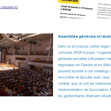
 cliquant ici
.
Assemblée générale et réun
Dans un processus certes légal m
convivial, AFER Europe + organi
générale annuelle à Bruxelles ma
régionales en Flandre et en Wall
peuvent assister à ces meetings o
rencontrer et discuter avec ceux q
contrat, que ce soit les membres
d’administration de l’association,
les gestionnaires financiers et adm