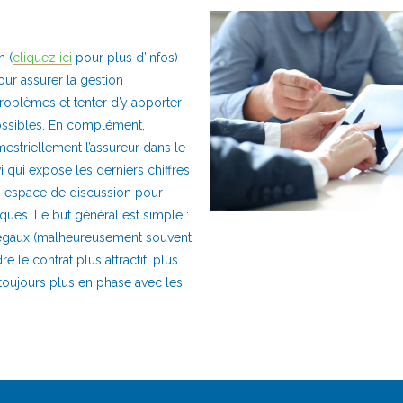
n (
cliquez ici
pour plus d’infos)
our assurer la gestion
problèmes et tenter d’y apporter
possibles. En complément,
imestriellement l’assureur dans le
i qui expose les derniers chiffres
un espace de discussion pour
ques. Le but général est simple :
s légaux (malheureusement souvent
re le contrat plus attractif, plus
toujours plus en phase avec les