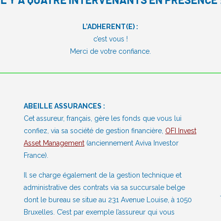
IL Y A QUATRE INTERVENANTS EN PRÉSENCE 
L’ADHERENT(E) :
c’est vous !
Merci de votre confiance.
ABEILLE ASSURANCES :
Cet assureur, français, gère les fonds que vous lui
confiez, via sa société de gestion financière,
OFI Invest
Asset Management
(anciennement Aviva Investor
France).
Il se charge également de la gestion technique et
administrative des contrats via sa succursale belge
dont le bureau se situe au 231 Avenue Louise, à 1050
Bruxelles. C’est par exemple l’assureur qui vous