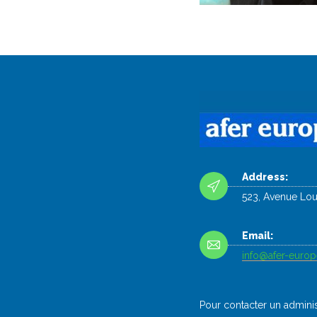
Address:
523, Avenue Lo
Email:
info@afer-europ
Pour contacter un administ