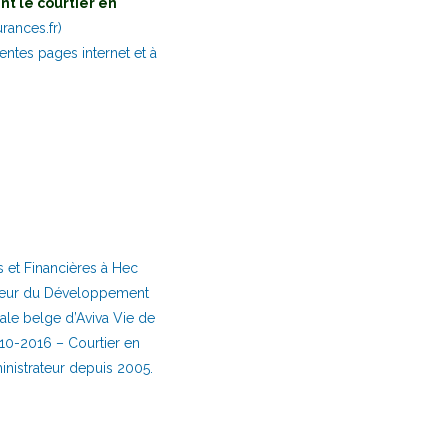
nt le courtier en
ances.fr)
entes pages internet et à
 et Financières à Hec
ecteur du Développement
sale belge d’Aviva Vie de
10-2016 – Courtier en
nistrateur depuis 2005.