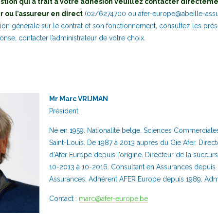
stion qui a trait à votre adhésion veuillez contacter directeme
 ou l’assureur en direct
(02/6274700 ou afer-europe@abeille-assur
ion générale sur le contrat et son fonctionnement, consultez les prés
nse, contacter l’administrateur de votre choix.
Mr Marc VRIJMAN
Président
Né en 1959. Nationalité belge. Sciences Commerciales
Saint-Louis. De 1987 à 2013 auprès du Gie Afer. Dir
d’Afer Europe depuis l’origine. Directeur de la succur
10-2013 à 10-2016. Consultant en Assurances depuis 
Assurances. Adhérent AFER Europe depuis 1989. Admi
Contact :
marc@afer-europe.be