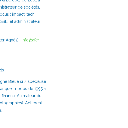
A & Europe) de 2001 à
istrateur de sociétés,
ocus : impact, tech
SBL) et administrateur
ter Agnès) :
info@afer-
cts
ne Bleue srl), spécialisé
Banque Triodos de 1995 à
a finance. Animateur du
photographies). Adhérent
.