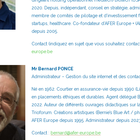
dirigeant holding opérationnel medtech/biotech (US
2020. Depuis, indépendant, conseil en stratégie, admin
membre de comités de pilotage et d’investissement f
startups, healthcare. Co-fondateur d’AFER Europe + (AI
depuis 2005.
Contact (indiquez en sujet que vous souhaitez contac
europe.be
Mr Bernard PONCE
Administrateur – Gestion du site internet et des conta
Né en 1962. Courtier en assurance-vie depuis 1990 (Lig
en placements éthiques et durables. Agent délégué 
2022. Auteur de différents ouvrages didactiques sur l
Trioforum. Créations artistiques (Bernie’s Blue Art / 
AFER Europe depuis 1995. Administrateur depuis 2023
Contact :
bernard@afer-europe.be