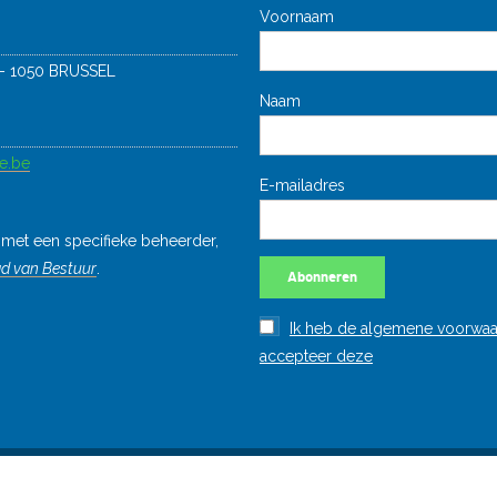
 – 1050 BRUSSEL
e.be
met een specifieke beheerder,
d van Bestuur
.
© Afer Europe + 2023 - Website by
SLICE.