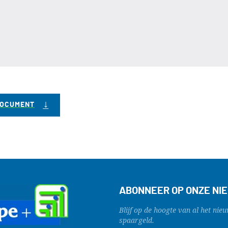
DOCUMENT
ABONNEER OP ONZE NI
Blijf op de hoogte van al het n
spaargeld.